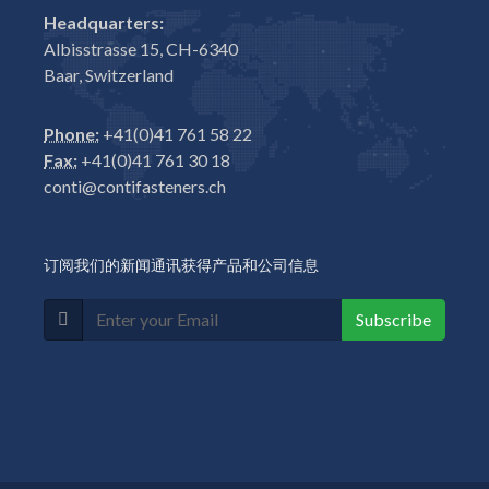
Headquarters:
Albisstrasse 15, CH-6340
Baar, Switzerland
Phone:
+41(0)41 761 58 22
Fax:
+41(0)41 761 30 18
conti@contifasteners.ch
订阅我们的新闻通讯获得产品和公司信息
Subscribe