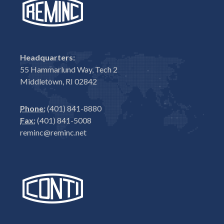
Headquarters:
55 Hammarlund Way, Tech 2
Middletown, RI 02842
Phone:
(401) 841-8880
Fax:
(401) 841-5008
reminc@reminc.net