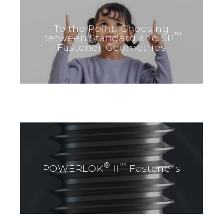
To the Point: Choosing
™
Between Standard and SP
Fastener Geometries
®
™
POWERLOK
II
Fasteners