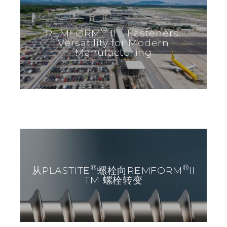
®
™
REMFORM
II
Fasteners:
Versatility for Modern
Manufacturing
®
®
从PLASTITE
螺栓向REMFORM
II
TM 螺栓转变