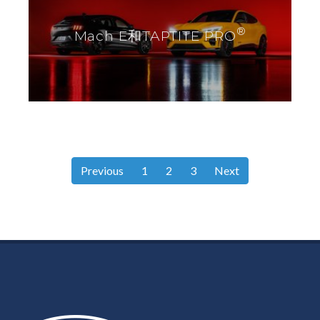
®
Mach E和TAPTITE PRO
Previous
1
2
3
Next