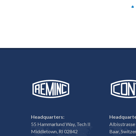
Headquarters:
Headquarte
55 Hammarlund Way, Tech II
Albisstrass
Middletown, RI 02842
Baar, Switze