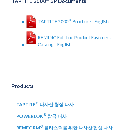
TAPTITE 2000
SP Documents
®
TAPTITE 2000
Brochure - English
REMINC Full-line Product Fasteners
Catalog - English
Products
®
TAPTITE
나사산 형성 나사
®
POWERLOK
잠금 나사
®
REMFORM
플라스틱을 위한 나사산 형성 나사