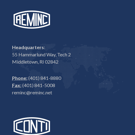
Headquarters:
55 Hammarlund Way, Tech 2
Middletown, RI 02842
Phone:
(401) 841-8880
Fax:
(401) 841-5008
reminc@reminc.net