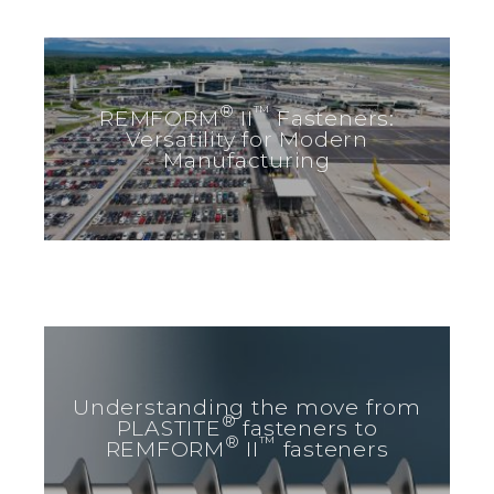
®
™
REMFORM
II
Fasteners:
Versatility for Modern
Manufacturing
Understanding the move from
®
PLASTITE
fasteners to
®
™
REMFORM
II
fasteners