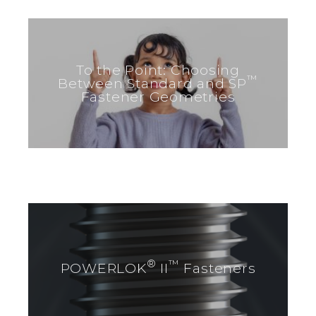
To the Point: Choosing
™
Between Standard and SP
Fastener Geometries
®
™
POWERLOK
II
Fasteners