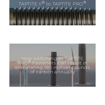
®
®
TAPTITE II
to TAPTITE PRO
How switching to TAPTITE
®
PRO
Fasteners can result in
eliminating 190 million pounds
of carbon annually