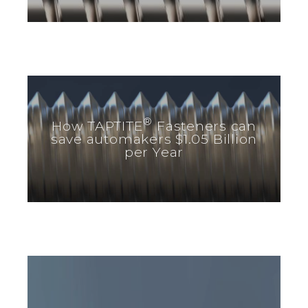
®
How TAPTITE
Fasteners can
save automakers $1.05 Billion
per Year