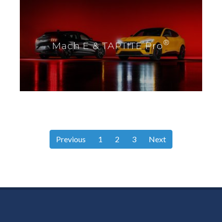
®
Mach E & TAPTITE Pro
Previous
1
2
3
Next