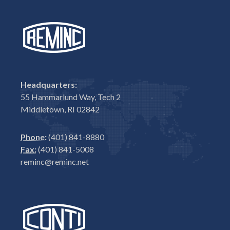
Headquarters:
55 Hammarlund Way, Tech 2
Middletown, RI 02842
Phone:
(401) 841-8880
Fax:
(401) 841-5008
reminc@reminc.net