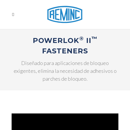
®
™
POWERLOK
II
FASTENERS
Diseñado para aplicaciones de bloqueo
exigentes, elimina la necesidad de adhesivos o
parches de bloqueo.