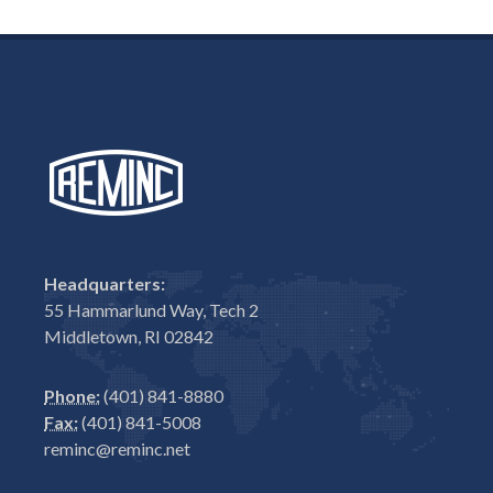
Headquarters:
55 Hammarlund Way, Tech 2
Middletown, RI 02842
Phone:
(401) 841-8880
Fax:
(401) 841-5008
reminc@reminc.net