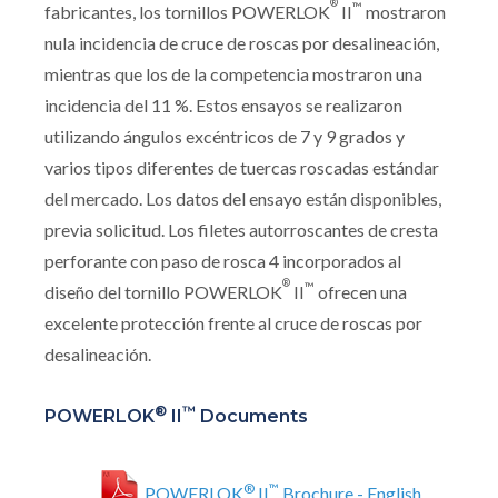
®
™
fabricantes, los tornillos POWERLOK
II
mostraron
nula incidencia de cruce de roscas por desalineación,
mientras que los de la competencia mostraron una
incidencia del 11 %. Estos ensayos se realizaron
utilizando ángulos excéntricos de 7 y 9 grados y
varios tipos diferentes de tuercas roscadas estándar
del mercado. Los datos del ensayo están disponibles,
previa solicitud. Los filetes autorroscantes de cresta
perforante con paso de rosca 4 incorporados al
®
™
diseño del tornillo POWERLOK
II
ofrecen una
excelente protección frente al cruce de roscas por
desalineación.
®
™
POWERLOK
II
Documents
®
™
POWERLOK
II
Brochure - English