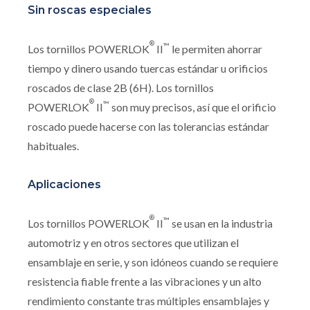
Sin roscas especiales
®
™
Los tornillos POWERLOK
II
le permiten ahorrar
tiempo y dinero usando tuercas estándar u orificios
roscados de clase 2B (6H). Los tornillos
®
™
POWERLOK
II
son muy precisos, así que el orificio
roscado puede hacerse con las tolerancias estándar
habituales.
Aplicaciones
®
™
Los tornillos POWERLOK
II
se usan en la industria
automotriz y en otros sectores que utilizan el
ensamblaje en serie, y son idóneos cuando se requiere
resistencia fiable frente a las vibraciones y un alto
rendimiento constante tras múltiples ensamblajes y