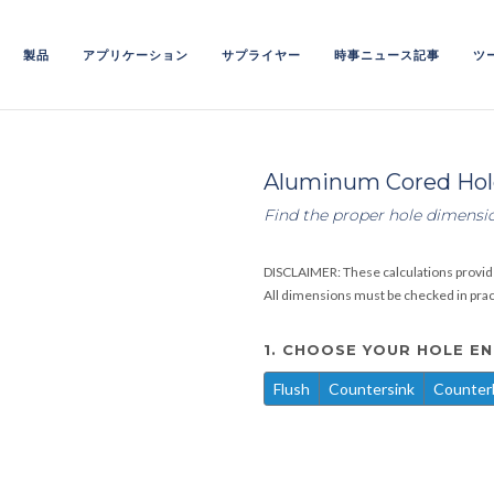
製品
アプリケーション
サプライヤー
時事ニュース記事
ツ
Aluminum Cored Hole
Find the proper hole dimensi
DISCLAIMER: These calculations provid
All dimensions must be checked in practi
1. CHOOSE YOUR HOLE E
Flush
Countersink
Counter