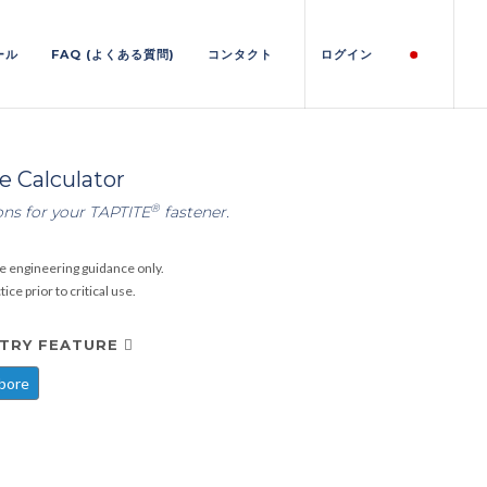
ール
FAQ (よくある質問)
コンタクト
ログイン
 Calculator
®
ons for your TAPTITE
fastener.
e engineering guidance only.
ce prior to critical use.
NTRY FEATURE
bore