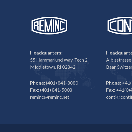
Headquarters:
Headquarte
55 Hammarlund Way, Tech 2
Albisstrass
Middletown, RI 02842
Baar, Switze
Phone:
(401) 841-8880
Phone:
+41(
Fax:
(401) 841-5008
Fax:
+41(0)4
reminc@reminc.net
conti@contif