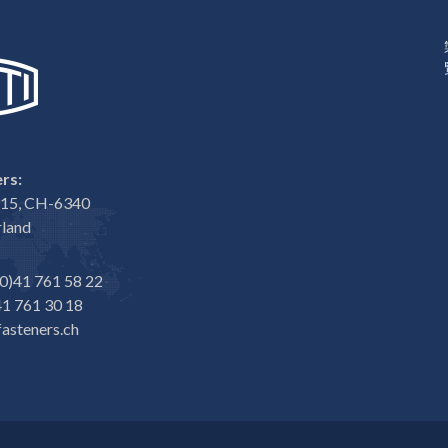
rs:
e 15, CH-6340
rland
0)41 761 58 22
1 761 30 18
asteners.ch