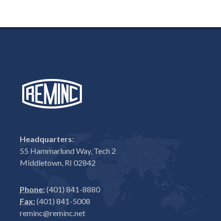
Headquarters:
55 Hammarlund Way, Tech 2
Middletown, RI 02842
Phone:
(401) 841-8880
Fax:
(401) 841-5008
reminc@reminc.net