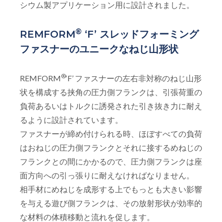
シウム製アプリケーション用に設計されました。
®
REMFORM
‘F’ スレッドフォーミング
ファスナーのユニークなねじ山形状
®
REMFORM
‘F’ ファスナーの左右非対称のねじ山形
状を構成する挟角の圧力側フランクは、引張荷重の
負荷あるいはトルクに誘発された引き抜き力に耐え
るように設計されています。
ファスナーが締め付けられる時、ほぼすべての負荷
はおねじの圧力側フランクとそれに接するめねじの
フランクとの間にかかるので、圧力側フランクは座
面方向への引っ張りに耐えなければなりません。
相手材にめねじを成形する上でもっとも大きい影響
を与える遊び側フランクは、その放射形状が効率的
な材料の体積移動と流れを促します。