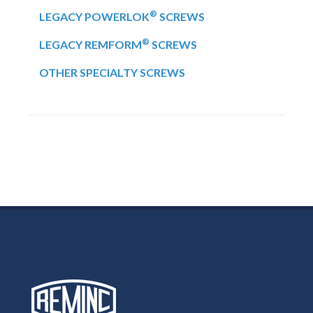
®
LEGACY POWERLOK
SCREWS
®
LEGACY REMFORM
SCREWS
OTHER SPECIALTY SCREWS