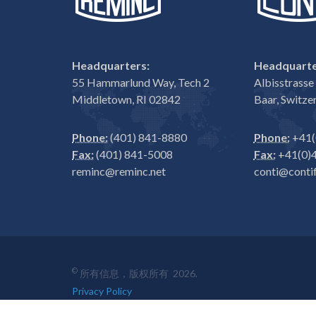
Headquarters:
Headquarte
55 Hammarlund Way, Tech 2
Albisstrass
Middletown, RI 02842
Baar, Switze
Phone:
(401) 841-8880
Phone:
+41(
Fax:
(401) 841-5008
Fax:
+41(0)4
reminc@reminc.net
conti@contif
©
所有信息，版权所有 2026.
Privacy Policy