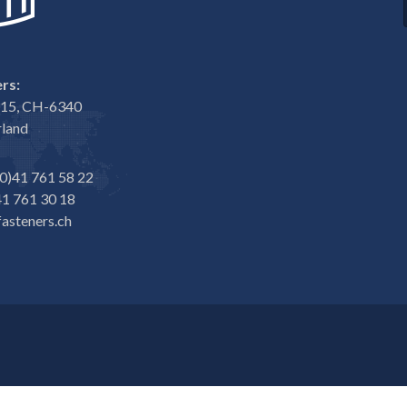
rs:
e 15, CH-6340
rland
0)41 761 58 22
1 761 30 18
asteners.ch