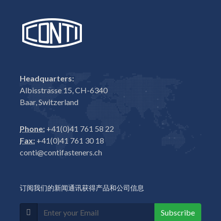
Headquarters:
Albisstrasse 15, CH-6340
Baar, Switzerland
Phone:
+41(0)41 761 58 22
Fax:
+41(0)41 761 30 18
conti@contifasteners.ch
订阅我们的新闻通讯获得产品和公司信息
Subscribe