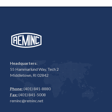
Headquarters:
55 Hammarlund Way, Tech 2
Middletown, RI 02842
Phone:
(401) 841-8880
Fax:
(401) 841-5008
reminc@reminc.net