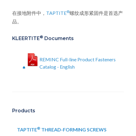
®
在接地附件中，
TAPTITE
螺纹成形紧固件是首选产
品。
®
KLEERTITE
Documents
REMINC Full-line Product Fasteners
Catalog - English
Products
®
TAPTITE
THREAD-FORMING SCREWS