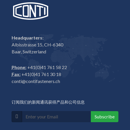
Headquarters:
Albisstrasse 15, CH-6340
Baar, Switzerland
Phone:
+41(0)41 761 58 22
Fax:
+41(0)41 761 30 18
conti@contifasteners.ch
订阅我们的新闻通讯获得产品和公司信息
Subscribe