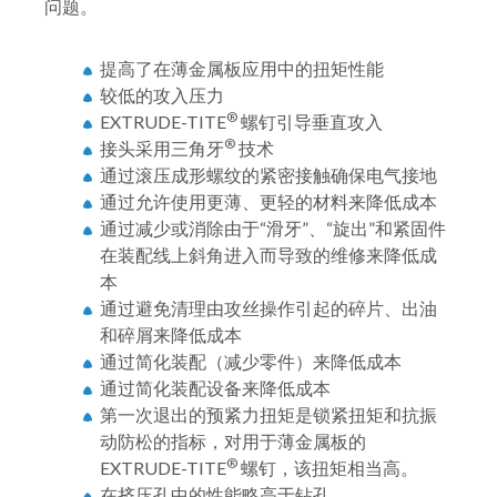
问题。
提高了在薄金属板应用中的扭矩性能
较低的攻入压力
®
EXTRUDE-TITE
螺钉引导垂直攻入
®
接头采用三角牙
技术
通过滚压成形螺纹的紧密接触确保电气接地
通过允许使用更薄、更轻的材料来降低成本
通过减少或消除由于“滑牙”、“旋出”和紧固件
在装配线上斜角进入而导致的维修来降低成
本
通过避免清理由攻丝操作引起的碎片、出油
和碎屑来降低成本
通过简化装配（减少零件）来降低成本
通过简化装配设备来降低成本
第一次退出的预紧力扭矩是锁紧扭矩和抗振
动防松的指标，对用于薄金属板的
®
EXTRUDE-TITE
螺钉，该扭矩相当高。
在挤压孔中的性能略高于钻孔。