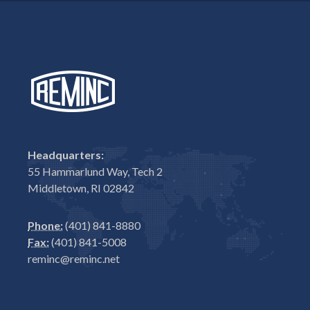
Headquarters:
55 Hammarlund Way, Tech 2
Middletown, RI 02842
Phone:
(401) 841-8880
Fax:
(401) 841-5008
reminc@reminc.net