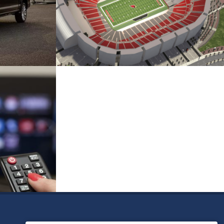
 beim Ford
State Farm Stadium
Bauwesen