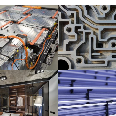
rdladegeräte für
Threadforming in Light Allo
euge
Automotive