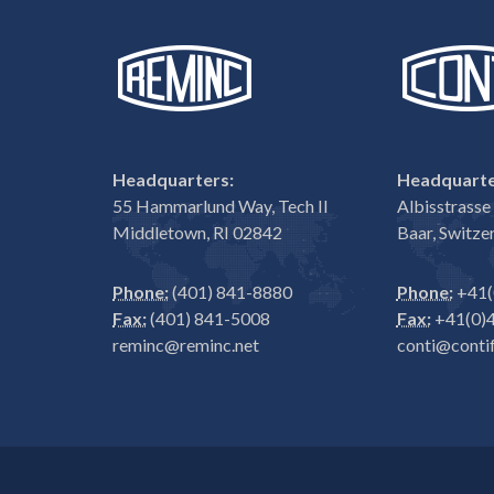
Headquarters:
Headquarte
55 Hammarlund Way, Tech II
Albisstrass
Middletown, RI 02842
Baar, Switze
Phone:
(401) 841-8880
Phone:
+41(
Fax:
(401) 841-5008
Fax:
+41(0)4
reminc@reminc.net
conti@contif