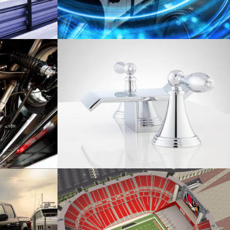
High Performance Electrical Grounding
Automotive
Montage von Sanitärarmaturen
Industrie