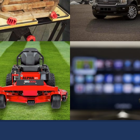
ker Workmate
Leiterrahmenverschraubung
F-150
Automotive
 Lawn Mowers
Hardware-Komponente für
Kabelfernsehen