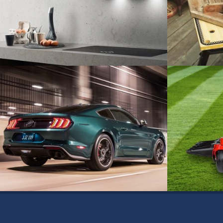
Dunstabzugshauben für Küchen
Black & Dec
Industrie
Industrie
Ford – Erdungsverschraubung
Commerical
Automotive
Industrie