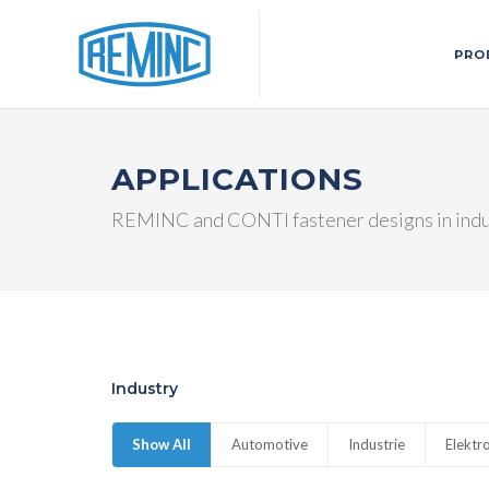
PRO
APPLICATIONS
REMINC and CONTI fastener designs in indu
Industry
Show All
Automotive
Industrie
Elektr