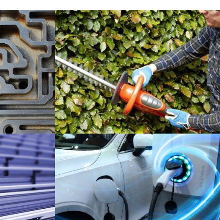
y Castings
Heckenschere
Industrie