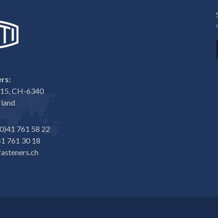
Elektronik
rs:
e 15, CH-6340
rland
0)41 761 58 22
1 761 30 18
asteners.ch