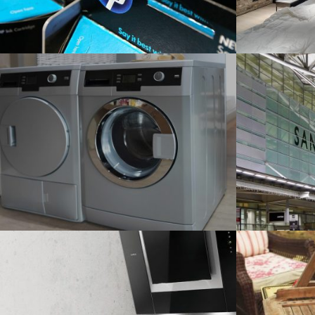
Drucker von Hewlett Packard
Rolltürensch
Elektronik
Bauwesen
Waschmaschinen und Wäschetrockner
San Francisc
Industrie
Bauwesen