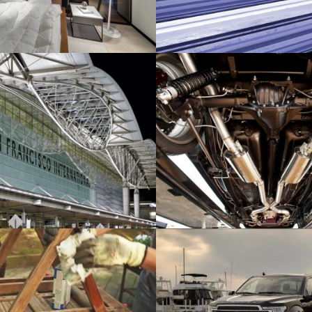
rank
Innen- und Außentribünen
Bauwesen
o International Airport
Antriebsstrangbefestigung
Automotive