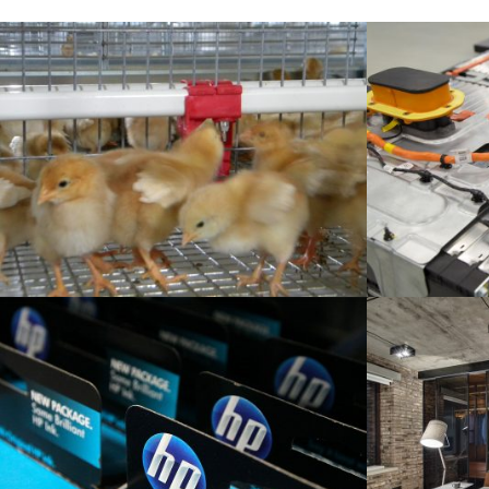
Poultry Cages
LG Chem – Bo
Elektrofahrz
Industrie
Automotive