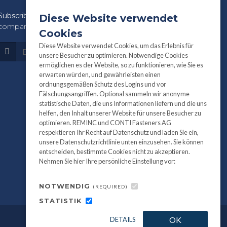
Subscribe
to our newsletter for product and
Diese Website verwendet
company information:
Cookies
Diese Website verwendet Cookies, um das Erlebnis für
Subscribe
unsere Besucher zu optimieren. Notwendige Cookies
ermöglichen es der Website, so zu funktionieren, wie Sie es
erwarten würden, und gewährleisten einen
ordnungsgemäßen Schutz des Logins und vor
Fälschungsangriffen. Optional sammeln wir anonyme
statistische Daten, die uns Informationen liefern und die uns
helfen, den Inhalt unserer Website für unsere Besucher zu
optimieren. REMINC und CONTI Fasteners AG
respektieren Ihr Recht auf Datenschutz und laden Sie ein,
unsere Datenschutzrichtlinie unten einzusehen. Sie können
entscheiden, bestimmte Cookies nicht zu akzeptieren.
Nehmen Sie hier Ihre persönliche Einstellung vor:
NOTWENDIG
(REQUIRED)
STATISTIK
OK
DETAILS