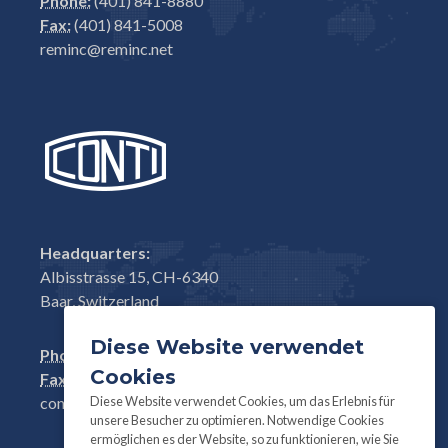
Phone:
(401) 841-8880
Fax:
(401) 841-5008
reminc@reminc.net
Headquarters:
Albisstrasse 15, CH-6340
Baar, Switzerland
Diese Website verwendet
Phone:
+41(0)41 761 58 22
Cookies
Fax:
+41(0)41 761 30 18
Diese Website verwendet Cookies, um das Erlebnis für
conti@contifasteners.ch
unsere Besucher zu optimieren. Notwendige Cookies
ermöglichen es der Website, so zu funktionieren, wie Sie