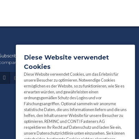
Subscribe
to our newsletter for product and
Diese Website verwendet
company information:
Cookies
Diese Website verwendet Cookies, um das Erlebnis für
Subscribe
unsere Besucher zu optimieren. Notwendige Cookies
ermöglichen es der Website, so zu funktionieren, wie Sie es
erwarten würden, und gewährleisten einen
ordnungsgemäßen Schutz des Logins und vor
Fälschungsangriffen. Optional sammeln wir anonyme
statistische Daten, die uns Informationen liefern und die uns
helfen, den Inhalt unserer Website für unsere Besucher zu
optimieren. REMINC und CONTI Fasteners AG
respektieren Ihr Recht auf Datenschutz und laden Sie ein,
unsere Datenschutzrichtlinie unten einzusehen. Sie können
entscheiden, bestimmte Cookies nicht zu akzeptieren.