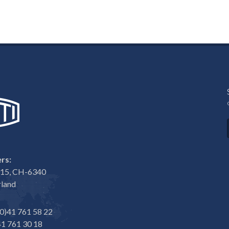
rs:
e 15, CH-6340
rland
0)41 761 58 22
1 761 30 18