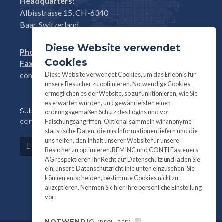
Headquarters:
Albisstrasse 15, CH-6340
Baar, Switzerland
Diese Website verwendet
Phone:
+41(0)41 761 58 22
Cookies
Fax:
+41(0)41 761 30 18
Diese Website verwendet Cookies, um das Erlebnis für
conti@contifasteners.ch
unsere Besucher zu optimieren. Notwendige Cookies
ermöglichen es der Website, so zu funktionieren, wie Sie
es erwarten würden, und gewährleisten einen
Subscribe
to our newsletter for product and
ordnungsgemäßen Schutz des Logins und vor
company information:
Fälschungsangriffen. Optional sammeln wir anonyme
statistische Daten, die uns Informationen liefern und die
uns helfen, den Inhalt unserer Website für unsere
Subscribe
Besucher zu optimieren. REMINC und CONTI Fasteners
AG respektieren Ihr Recht auf Datenschutz und laden Sie
ein, unsere Datenschutzrichtlinie unten einzusehen. Sie
können entscheiden, bestimmte Cookies nicht zu
akzeptieren. Nehmen Sie hier Ihre persönliche Einstellung
vor:
NOTWENDIG
(REQUIRED)