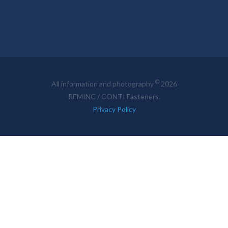
©
All information and photography
2026
REMINC / CONTI Fasteners.
Privacy Policy