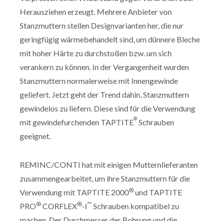
Herausziehen erzeugt. Mehrere Anbieter von
Stanzmuttern stellen Designvarianten her, die nur
geringfügig wärmebehandelt sind, um dünnere Bleche
mit hoher Härte zu durchstoßen bzw. um sich
verankern zu können. In der Vergangenheit wurden
Stanzmuttern normalerweise mit Innengewinde
geliefert. Jetzt geht der Trend dahin, Stanzmuttern
gewindelos zu liefern. Diese sind für die Verwendung
®
mit gewindefurchenden TAPTITE
Schrauben
geeignet.
REMINC/CONTI hat mit einigen Mutternlieferanten
zusammengearbeitet, um ihre Stanzmuttern für die
®
Verwendung mit TAPTITE 2000
und TAPTITE
®
®
™
PRO
CORFLEX
-I
Schrauben kompatibel zu
machen. Der Durchmesser der Bohrung und die