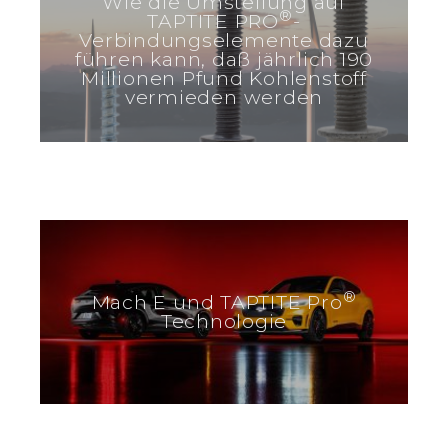
Wie die Umstellung auf
®
TAPTITE PRO
-
Verbindungselemente dazu
führen kann, daß jährlich 190
Millionen Pfund Kohlenstoff
vermieden werden
®
Mach E und TAPTITE Pro
Technologie