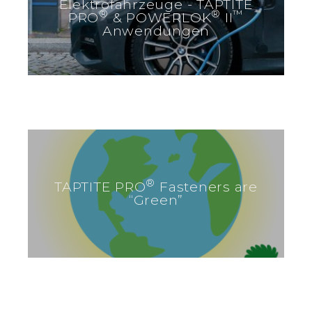
Elektrofahrzeuge - TAPTITE
®
®
™
PRO
& POWERLOK
II
Anwendungen
®
TAPTITE PRO
Fasteners are
“Green”