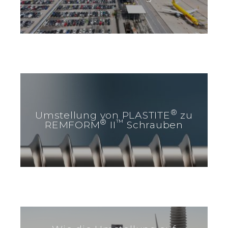
®
Umstellung von PLASTITE
zu
®
™
REMFORM
II
Schrauben