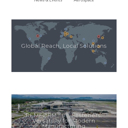
Global Reach, Local Solutions
®
™
REMFORM
II
Fasteners:
Versatility for Modern
Manufacturing