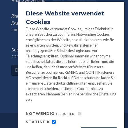
Baar, Switzerland
Diese Website verwendet
Phone:
+41(0)41 761 58 22
Cookies
Fax:
+41(0)41 761 30 18
Diese Website verwendet Cookies, um das Erlebnis für
conti@contifasteners.ch
unsere Besucher zu optimieren. Notwendige Cookies
ermöglichen es der Website, so zu funktionieren, wie Sie
es erwarten würden, und gewährleisten einen
Subscribe
to our newsletter for product and
ordnungsgemäßen Schutz des Logins und vor
company information:
Fälschungsangriffen. Optional sammeln wir anonyme
statistische Daten, die uns Informationen liefern und die
uns helfen, den Inhalt unserer Website für unsere
Subscribe
Besucher zu optimieren. REMINC und CONTI Fasteners
AG respektieren Ihr Recht auf Datenschutz und laden Sie
ein, unsere Datenschutzrichtlinie unten einzusehen. Sie
können entscheiden, bestimmte Cookies nicht zu
akzeptieren. Nehmen Sie hier Ihre persönliche Einstellung
vor:
NOTWENDIG
(REQUIRED)
STATISTIK
©
All information and photography
2026